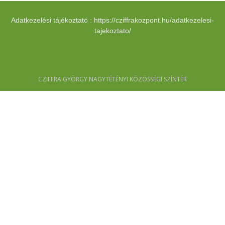
Adatkezelési tájékoztató : https://cziffrakozpont.hu/adatkezelesi-
tajekoztato/
CZIFFRA GYÖRGY NAGYTÉTÉNYI KÖZÖSSÉGI SZÍNTÉR